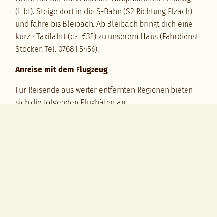
(Hbf). Steige dort in die S-Bahn (S2 Richtung Elzach)
und fahre bis Bleibach. Ab Bleibach bringt dich eine
kurze Taxifahrt (ca. €35) zu unserem Haus (Fahrdienst
Stocker, Tel. 07681 5456).
Anreise mit dem Flugzeug
Für Reisende aus weiter entfernten Regionen bieten
sich die folgenden Flughäfen an:
Flughafen Frankfurt (FRA):
Ein großes
internationales Drehkreuz mit den meisten
Flugmöglichkeiten. Er liegt etwa 2,5–3 Stunden
mit dem Auto oder Zug von unserem Retreat
Center entfernt.
Flughafen Zürich (ZRH):
Ebenfalls eine
ausgezeichnete Wahl mit guten Verbindungen,
rund 2,5 Stunden mit dem Auto oder Zug